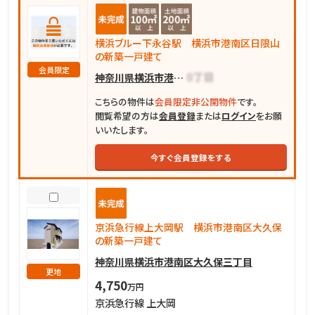
横浜ブルー下永谷駅 横浜市港南区日限山
の新築一戸建て
会員限定
神奈川県横浜市港南区日限山
こちらの物件は
会員限定非公開物件
です。
閲覧希望の方は
会員登録
または
ログイン
をお願
いいたします。
今すぐ会員登録をする
京浜急行線上大岡駅 横浜市港南区大久保
の新築一戸建て
神奈川県横浜市港南区大久保三丁目
更地
4,750
万円
京浜急行線 上大岡