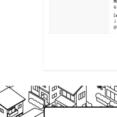
携
る
【
↓
@l