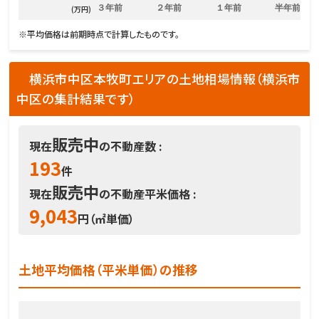
３年前
２年前
１年前
半年前
(万円)
※平均価格は前期時点で計算したものです。
横浜市中区本牧町エリアの土地相場情報（横浜市
中区の集計結果です）
販売中
現在
の不動産数 :
193
件
販売中
現在
の不動産平米価格 :
9,043
円（㎡単価）
土地平均価格（平米単価）の推移