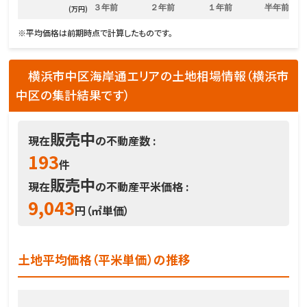
３年前
２年前
１年前
半年前
(万円)
※平均価格は前期時点で計算したものです。
横浜市中区海岸通エリアの土地相場情報（横浜市
中区の集計結果です）
販売中
現在
の不動産数 :
193
件
販売中
現在
の不動産平米価格 :
9,043
円（㎡単価）
土地平均価格（平米単価）の推移