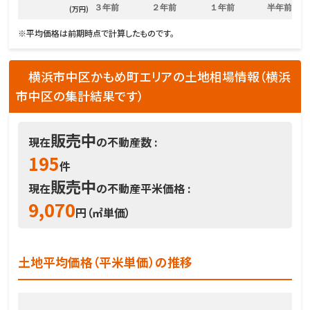
３年前
２年前
１年前
半年前
(万円)
※平均価格は前期時点で計算したものです。
横浜市中区かもめ町エリアの土地相場情報（横浜
市中区の集計結果です）
販売中
現在
の不動産数 :
195
件
販売中
現在
の不動産平米価格 :
9,070
円（㎡単価）
土地平均価格（平米単価）の推移