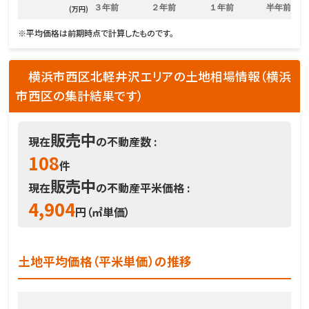
３年前
２年前
１年前
半年前
(万円)
※平均価格は前期時点で計算したものです。
横浜市西区北軽井沢エリアの土地相場情報（横浜
市西区の集計結果です）
販売中
現在
の不動産数 :
108
件
販売中
現在
の不動産平米価格 :
4,904
円（㎡単価）
土地平均価格（平米単価）の推移