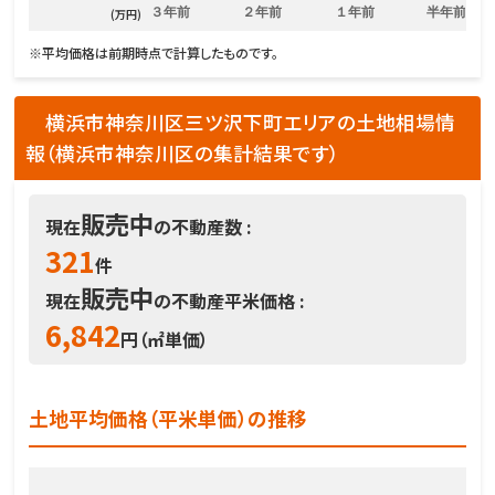
３年前
２年前
１年前
半年前
(万円)
※平均価格は前期時点で計算したものです。
横浜市神奈川区三ツ沢下町エリアの土地相場情
報（横浜市神奈川区の集計結果です）
販売中
現在
の不動産数 :
321
件
販売中
現在
の不動産平米価格 :
6,842
円（㎡単価）
土地平均価格（平米単価）の推移