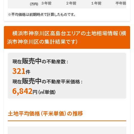
３年前
２年前
１年前
半年前
(万円)
※平均価格は前期時点で計算したものです。
横浜市神奈川区高島台エリアの土地相場情報（横
浜市神奈川区の集計結果です）
販売中
現在
の不動産数 :
321
件
販売中
現在
の不動産平米価格 :
6,842
円（㎡単価）
土地平均価格（平米単価）の推移