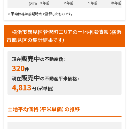
３年前
２年前
１年前
半年前
(万円)
※平均価格は前期時点で計算したものです。
横浜市鶴見区菅沢町エリアの土地相場情報（横浜
市鶴見区の集計結果です）
販売中
現在
の不動産数 :
320
件
販売中
現在
の不動産平米価格 :
4,813
円（㎡単価）
土地平均価格（平米単価）の推移