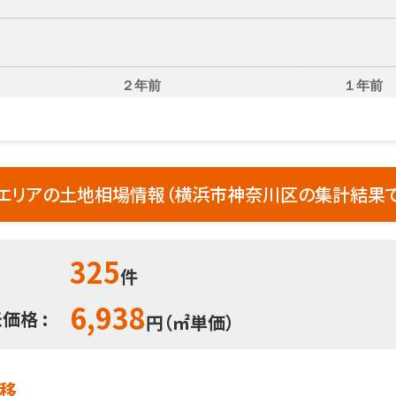
２年前
１年前
リアの土地相場情報（横浜市神奈川区の集計結果で
325
件
6,938
価格 :
円（㎡単価）
推移