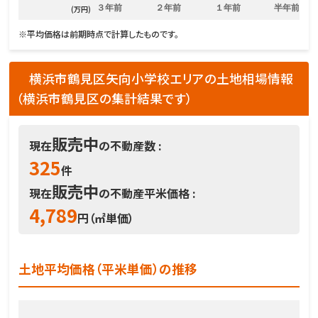
３年前
２年前
１年前
半年前
(万円)
※平均価格は前期時点で計算したものです。
横浜市鶴見区矢向小学校エリアの土地相場情報
（横浜市鶴見区の集計結果です）
販売中
現在
の不動産数 :
325
件
販売中
現在
の不動産平米価格 :
4,789
円（㎡単価）
土地平均価格（平米単価）の推移