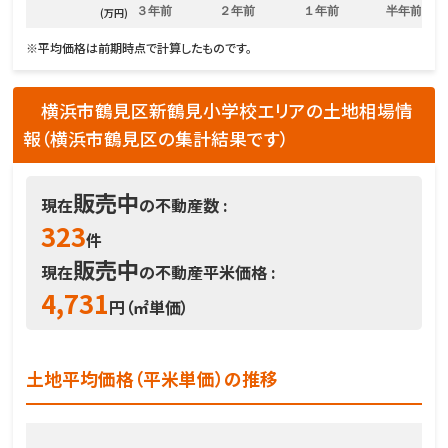
３年前
２年前
１年前
半年前
(万円)
※平均価格は前期時点で計算したものです。
横浜市鶴見区新鶴見小学校エリアの土地相場情
報（横浜市鶴見区の集計結果です）
販売中
現在
の不動産数 :
323
件
販売中
現在
の不動産平米価格 :
4,731
円（㎡単価）
土地平均価格（平米単価）の推移