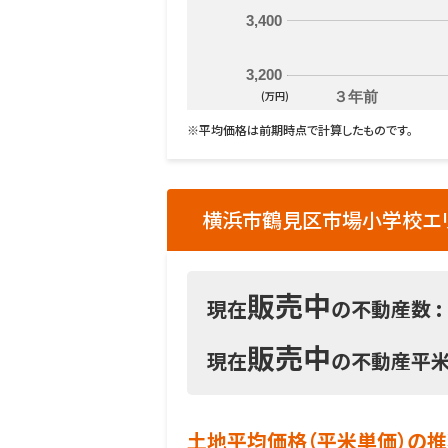
3,400
3,200
(万円)
３年前
※平均価格は前期時点で計算したものです。
横浜市鶴見区市場小学校エリ
販売中
現在
の不動産数 :
販売中
現在
の不動産平米
土地平均価格（平米単価）の