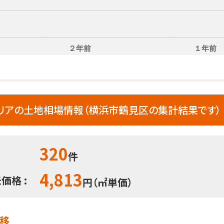
２年前
１年前
アの土地相場情報（横浜市鶴見区の集計結果です）
320
件
4,813
価格 :
円（㎡単価）
推移